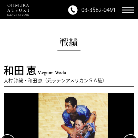
03-3582-0491
戦績
和田 恵
Megumi Wada
大村 淳毅・和田 恵（元ラテンアメリカンＳＡ級）